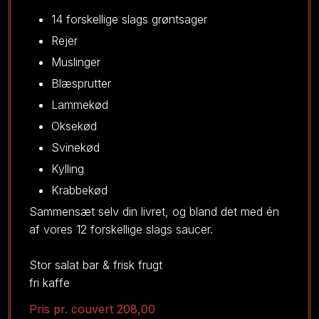
​​14 forskellige slags grøntsager​
Rejer
Muslinger
Blæsprutte​r
​Lammekød
Oksekød
Svinekød​
Kylling
Krabbekød
Sammensæt selv din livret, og bland det med én
af vores 12 forskellige slags saucer.​
Stor salat bar & frisk frugt
fri kaffe
Pris pr. couvert​ 208,00​