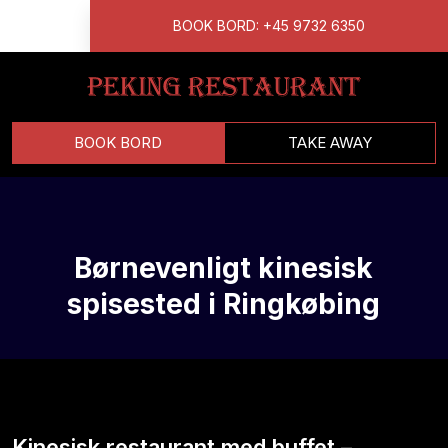
BOOK BORD: +45 9732 6350
BOOK BORD
TAKE AWAY
​Børnevenligt kinesisk
spisested i Ringkøbing
Kinesisk restaurant med buffet –